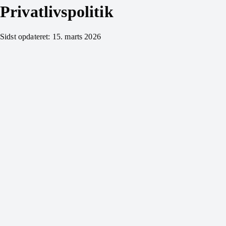
Privatlivspolitik
Sidst opdateret: 15. marts 2026
Bilvejledning.dk APS
Frydensbergvej 9, 3660 Stenløse
CVR: 45141713