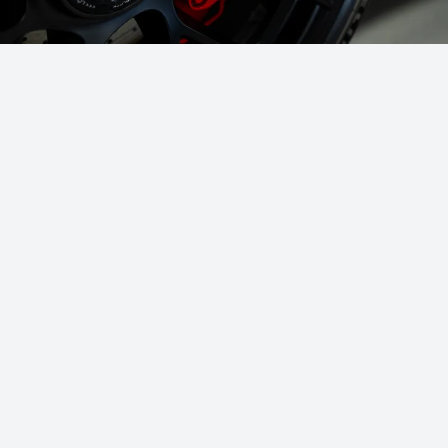
Bil-info
Nummerplade
Slå op
Bilmærke
Bilmodel
Kilometerstand
Restværdi i bilen
Nuværende leasingtype