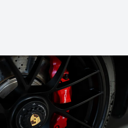
Vi tilbyder gratis bilrådgivning, hvor du kan mødes med os til en kop
kaffe i vores hyggelige lokaler eller tage en online samtale, når det
passer dig.
Guide til bilkøb
Vi hjælper dig med alt fra valg af bil til mekanisk kontrol, så du kan
føle dig tryg gennem hele processen.