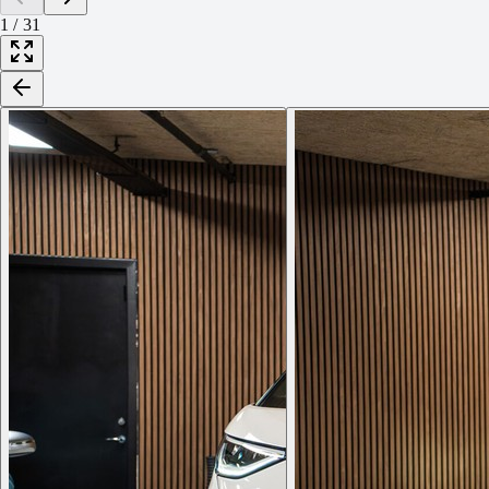
1
/
31