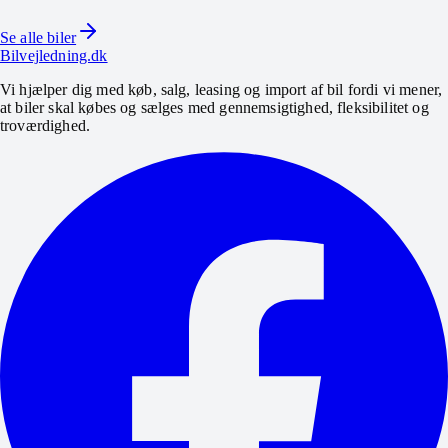
2017 · 159.900 km · 258 HK · Diesel
Se alle biler
Se bil
Bilvejledning.dk
Vi hjælper dig med køb, salg, leasing og import af bil fordi vi mener,
at biler skal købes og sælges med gennemsigtighed, fleksibilitet og
troværdighed.