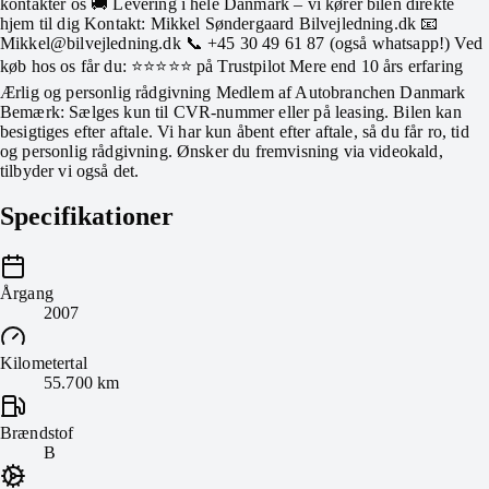
kontakter os 🚚 Levering i hele Danmark – vi kører bilen direkte
hjem til dig Kontakt: Mikkel Søndergaard Bilvejledning.dk 📧
Mikkel@bilvejledning.dk 📞 +45 30 49 61 87 (også whatsapp!) Ved
køb hos os får du: ⭐⭐⭐⭐⭐ på Trustpilot Mere end 10 års erfaring
Ærlig og personlig rådgivning Medlem af Autobranchen Danmark
Bemærk: Sælges kun til CVR-nummer eller på leasing. Bilen kan
besigtiges efter aftale. Vi har kun åbent efter aftale, så du får ro, tid
og personlig rådgivning. Ønsker du fremvisning via videokald,
tilbyder vi også det.
Specifikationer
Årgang
2007
Kilometertal
55.700 km
Brændstof
B