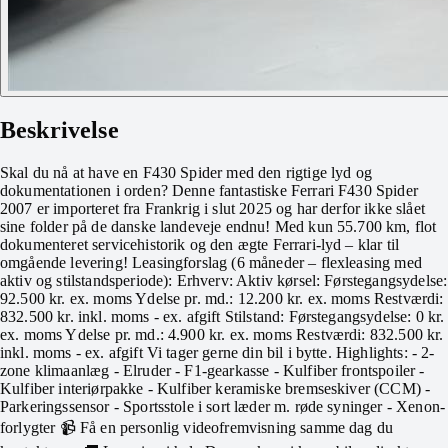
Beskrivelse
Skal du nå at have en F430 Spider med den rigtige lyd og
dokumentationen i orden? Denne fantastiske Ferrari F430 Spider
2007 er importeret fra Frankrig i slut 2025 og har derfor ikke slået
sine folder på de danske landeveje endnu! Med kun 55.700 km, flot
dokumenteret servicehistorik og den ægte Ferrari-lyd – klar til
omgående levering! Leasingforslag (6 måneder – flexleasing med
aktiv og stilstandsperiode): Erhverv: Aktiv kørsel: Førstegangsydelse:
92.500 kr. ex. moms Ydelse pr. md.: 12.200 kr. ex. moms Restværdi:
832.500 kr. inkl. moms - ex. afgift Stilstand: Førstegangsydelse: 0 kr.
ex. moms Ydelse pr. md.: 4.900 kr. ex. moms Restværdi: 832.500 kr.
inkl. moms - ex. afgift Vi tager gerne din bil i bytte. Highlights: - 2-
zone klimaanlæg - Elruder - F1-gearkasse - Kulfiber frontspoiler -
Kulfiber interiørpakke - Kulfiber keramiske bremseskiver (CCM) -
Parkeringssensor - Sportsstole i sort læder m. røde syninger - Xenon-
forlygter 📹 Få en personlig videofremvisning samme dag du