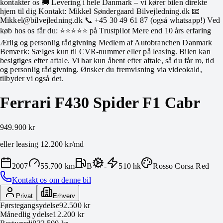
kontakter os 🚚 Levering i hele Danmark – vi kører bilen direkte
hjem til dig Kontakt: Mikkel Søndergaard Bilvejledning.dk 📧
Mikkel@bilvejledning.dk 📞 +45 30 49 61 87 (også whatsapp!) Ved
køb hos os får du: ⭐⭐⭐⭐⭐ på Trustpilot Mere end 10 års erfaring
Ærlig og personlig rådgivning Medlem af Autobranchen Danmark
Bemærk: Sælges kun til CVR-nummer eller på leasing. Bilen kan
besigtiges efter aftale. Vi har kun åbent efter aftale, så du får ro, tid
og personlig rådgivning. Ønsker du fremvisning via videokald,
tilbyder vi også det.
Ferrari F430 Spider F1 Cabr
949.900 kr
eller leasing
12.200 kr
/md
2007
55.700 km
B
-
510
hk
Rosso Corsa Red
Kontakt os om denne bil
Privat
Erhverv
Førstegangsydelse
92.500 kr
Månedlig ydelse
12.200 kr