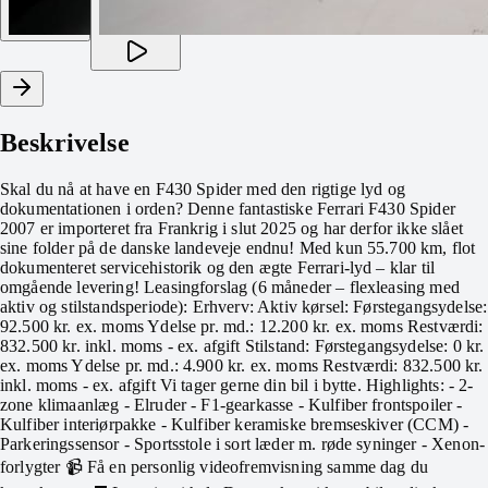
Beskrivelse
Skal du nå at have en F430 Spider med den rigtige lyd og
dokumentationen i orden? Denne fantastiske Ferrari F430 Spider
2007 er importeret fra Frankrig i slut 2025 og har derfor ikke slået
sine folder på de danske landeveje endnu! Med kun 55.700 km, flot
dokumenteret servicehistorik og den ægte Ferrari-lyd – klar til
omgående levering! Leasingforslag (6 måneder – flexleasing med
aktiv og stilstandsperiode): Erhverv: Aktiv kørsel: Førstegangsydelse:
92.500 kr. ex. moms Ydelse pr. md.: 12.200 kr. ex. moms Restværdi:
832.500 kr. inkl. moms - ex. afgift Stilstand: Førstegangsydelse: 0 kr.
ex. moms Ydelse pr. md.: 4.900 kr. ex. moms Restværdi: 832.500 kr.
inkl. moms - ex. afgift Vi tager gerne din bil i bytte. Highlights: - 2-
zone klimaanlæg - Elruder - F1-gearkasse - Kulfiber frontspoiler -
Kulfiber interiørpakke - Kulfiber keramiske bremseskiver (CCM) -
Parkeringssensor - Sportsstole i sort læder m. røde syninger - Xenon-
forlygter 📹 Få en personlig videofremvisning samme dag du