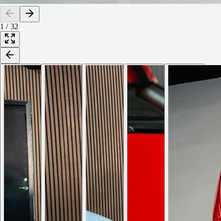
1
/
32