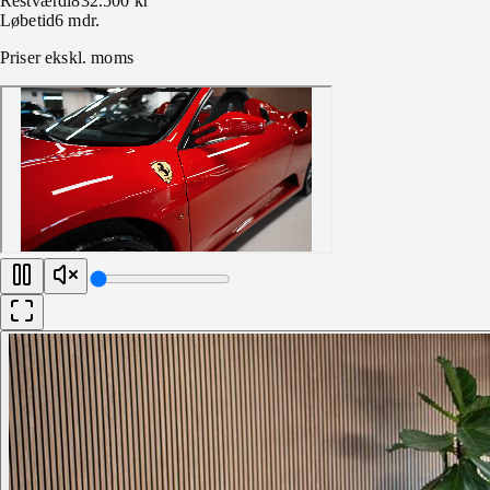
Restværdi
832.500 kr
Løbetid
6
mdr.
Priser ekskl. moms