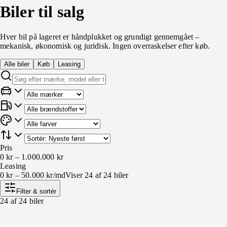
Biler til salg
Hver bil på lageret er håndplukket og grundigt gennemgået –
mekanisk, økonomisk og juridisk. Ingen overraskelser efter køb.
Alle biler
Køb
Leasing
Pris
0 kr
–
1.000.000 kr
Leasing
0 kr
–
50.000 kr
/md
Viser
24
af
24
biler
Filter & sortér
24
af
24
biler